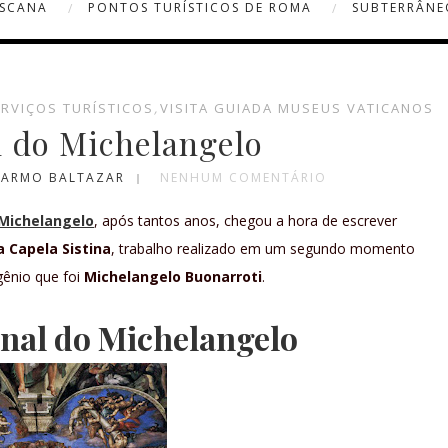
OSCANA
PONTOS TURÍSTICOS DE ROMA
SUBTERRÂNE
ERVIÇOS TURÍSTICOS
,
VISITA GUIADA MUSEUS VATICANOS
l do Michelangelo
 CARMO BALTAZAR
NENHUM COMENTÁRIO
 Michelangelo
, após tantos anos, chegou a hora de escrever
a Capela Sistina
, trabalho realizado em um segundo momento
gênio que foi
Michelangelo Buonarroti
.
Final do Michelangelo