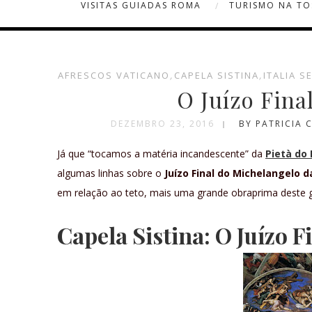
VISITAS GUIADAS ROMA
TURISMO NA T
AFRESCOS VATICANO
,
CAPELA SISTINA
,
ITALIA S
O Juízo Fina
DEZEMBRO 23, 2016
BY PATRICIA
Já que “tocamos a matéria incandescente” da
Pietà do
algumas linhas sobre o
Juízo Final do Michelangelo d
em relação ao teto, mais uma grande obraprima deste 
Capela Sistina: O Juízo 