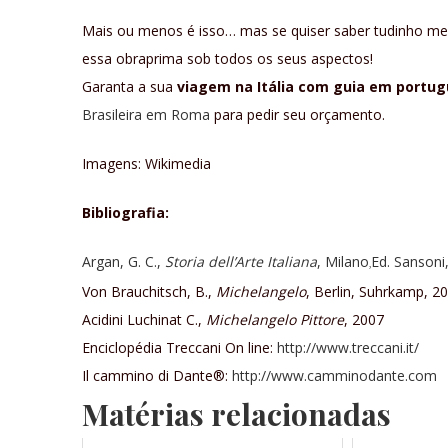
Mais ou menos é isso… mas se quiser saber tudinho mes
essa obraprima sob todos os seus aspectos!
Garanta a sua
viagem na Itália com guia em portu
Brasileira em Roma
para pedir seu orçamento.
Imagens: Wikimedia
Bibliografia:
Argan, G. C.,
Storia dell’Arte Italiana
, Milano
Ed. Sansoni
,
Von Brauchitsch, B.,
Michelangelo
, Berlin, Suhrkamp, 2
Acidini Luchinat C.,
Michelangelo Pittore
, 2007
Enciclopédia Treccani On line:
http://www.treccani.it/
Il cammino di Dante®:
http://www.camminodante.com
Matérias relacionadas