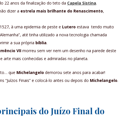
o 22 anos da finalização do teto da
Capela Sistina
.
ão dizer a
estrela mais brilhante do Renascimento
,
 1527, à uma epidemia de peste e
Lutero
estava tendo muito
lemanha”, até tinha utilizado a nova tecnologia chamada
rimir a sua própria
bíblia
.
emêncio VII
morreu sem ver nem um desenho na parede deste
e arte mais conhecidas e admiradas no planeta.
jeto… que
Michelangelo
demorou sete anos para acabar!
ns “Juízos Finais” e colocá-lo antes ou depois do
Michelangelo
.
rincipais do Juízo Final do