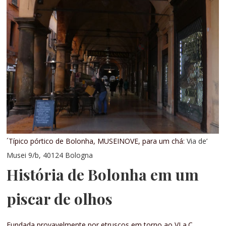
´Típico pórtico de Bolonha, MUSEINOVE, para um chá:
Via de’
Musei 9/b, 40124 Bologna
História de Bolonha em um
piscar de olhos
Fundada provavelmente por etruscos em torno ao VI a.C.,