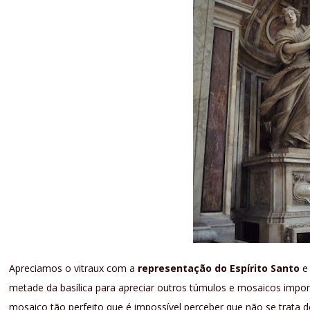
Apreciamos o vitraux com a
representação do Espírito Santo
e
metade da basílica para apreciar outros túmulos e mosaicos import
mosaico tão perfeito que é impossível perceber que não se trata d