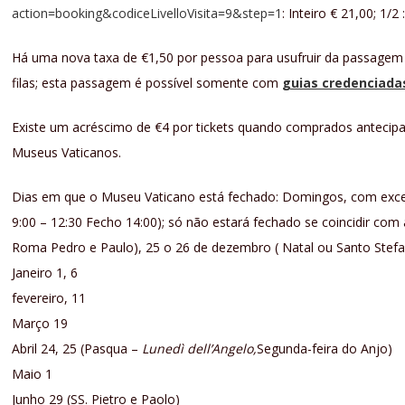
action=booking&codiceLivelloVisita=9&step=1
: Inteiro € 21,00; 1/2 
Há uma nova taxa de €1,50 por pessoa para usufruir da passagem d
filas; esta passagem é possível somente com
guias credenciada
Existe um acréscimo de €4 por tickets quando comprados antecipad
Museus Vaticanos.
Dias em que o Museu Vaticano está fechado: Domingos, com exce
9:00 – 12:30 Fecho 14:00); só não estará fechado se coincidir com
Roma Pedro e Paulo), 25 o 26 de dezembro ( Natal ou Santo Stef
Janeiro 1, 6
fevereiro, 11
Março 19
Abril 24, 25 (Pasqua –
Lunedì dell’Angelo,
Segunda-feira do Anjo)
Maio 1
Junho 29 (SS. Pietro e Paolo)