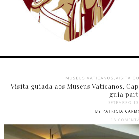
MUSEUS VATICANOS
,
VISITA G
Visita guiada aos Museus Vaticanos, Cape
guia part
SETEMBRO 13
BY PATRICIA CAR
18 COMENT