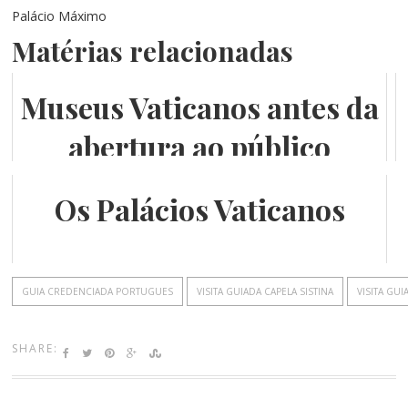
Palácio Máximo
Matérias relacionadas
Museus Vaticanos antes da
abertura ao público
Os Palácios Vaticanos
GUIA CREDENCIADA PORTUGUES
VISITA GUIADA CAPELA SISTINA
VISITA GU
SHARE: