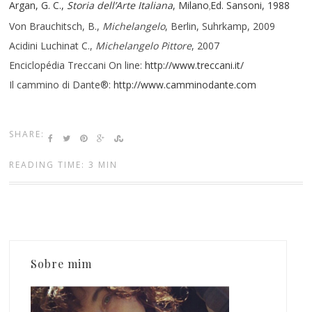
Argan, G. C.,
Storia dell’Arte Italiana
, Milano
Ed. Sansoni, 1988
,
Von Brauchitsch, B.,
Michelangelo
, Berlin, Suhrkamp, 2009
Acidini Luchinat C.,
Michelangelo Pittore
, 2007
Enciclopédia Treccani On line:
http://www.treccani.it/
Il cammino di Dante®:
http://www.camminodante.com
SHARE:
READING TIME: 3 MIN
Sobre mim