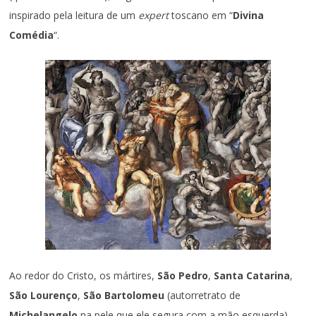
inspirado pela leitura de um
expert
toscano em “
Divina
Comédia
“.
Ao redor do Cristo, os mártires,
São Pedro
,
Santa Catarina
,
São Lourenço
,
São Bartolomeu
(autorretrato de
Michelangelo
na pele que ele segura com a mão esquerda),