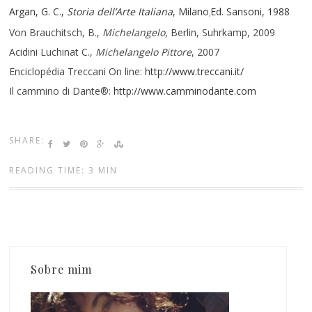
Argan, G. C.,
Storia dell’Arte Italiana
, Milano
Ed. Sansoni, 1988
,
Von Brauchitsch, B.,
Michelangelo
, Berlin, Suhrkamp, 2009
Acidini Luchinat C.,
Michelangelo Pittore
, 2007
Enciclopédia Treccani On line:
http://www.treccani.it/
Il cammino di Dante®:
http://www.camminodante.com
SHARE:
READING TIME: 3 MIN
Sobre mim