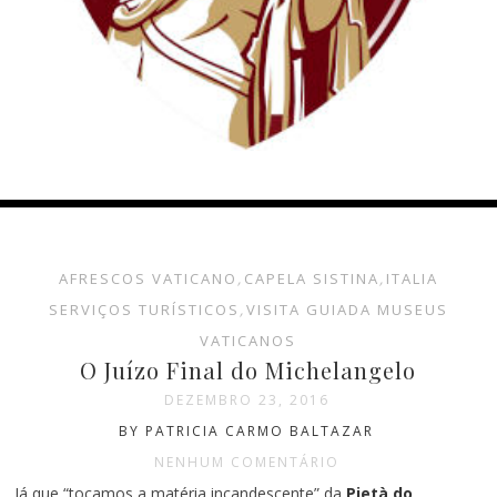
AFRESCOS VATICANO
,
CAPELA SISTINA
,
ITALIA
SERVIÇOS TURÍSTICOS
,
VISITA GUIADA MUSEUS
VATICANOS
O Juízo Final do Michelangelo
DEZEMBRO 23, 2016
BY PATRICIA CARMO BALTAZAR
NENHUM COMENTÁRIO
Já que “tocamos a matéria incandescente” da
Pietà do