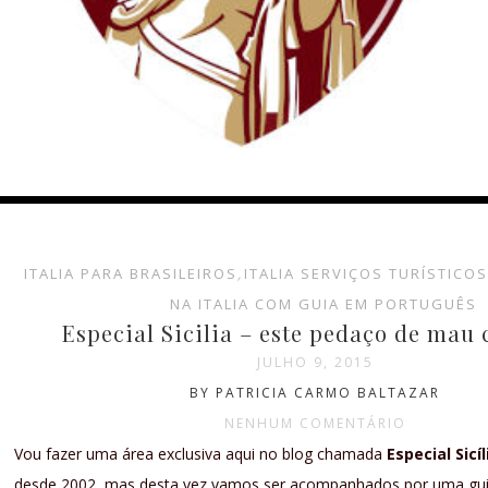
ITALIA PARA BRASILEIROS
,
ITALIA SERVIÇOS TURÍSTICOS
NA ITALIA COM GUIA EM PORTUGUÊS
Especial Sicilia – este pedaço de mau
JULHO 9, 2015
BY PATRICIA CARMO BALTAZAR
NENHUM COMENTÁRIO
Vou fazer uma área exclusiva aqui no blog chamada
Especial Sicíl
desde 2002, mas desta vez vamos ser acompanhados por uma gui