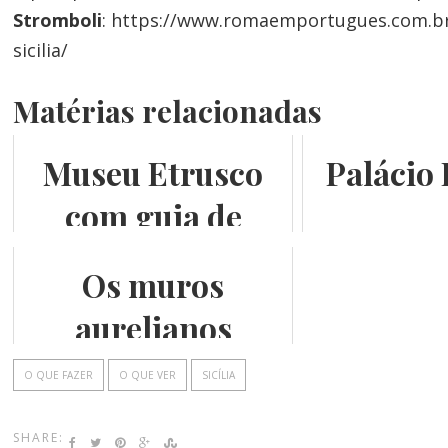
Stromboli
:
https://www.romaemportugues.com.br
sicilia/
Matérias relacionadas
Museu Etrusco
Palácio
com guia de
turismo em
Os muros
português
aurelianos
O QUE FAZER
O QUE VER
SICÍLIA
SHARE: