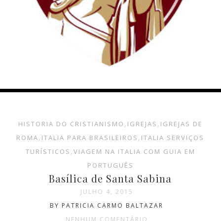
HISTORIA DO CRISTIANISMO
,
IGREJAS
,
IGREJAS DE
ROMA
,
ITALIA PARA BRASILEIROS
,
ITALIA SERVIÇOS
TURÍSTICOS
,
VIAGEM NA ITALIA COM GUIA EM
PORTUGUÊS
Basílica de Santa Sabina
JULHO 4, 2015
BY PATRICIA CARMO BALTAZAR
NENHUM COMENTÁRIO