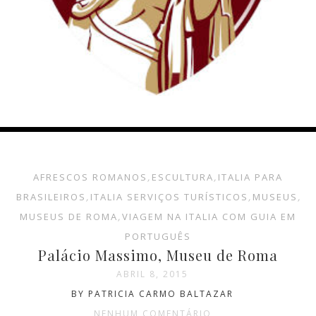
AFRESCOS ROMANOS
,
ESCULTURA
,
ITALIA PARA
BRASILEIROS
,
ITALIA SERVIÇOS TURÍSTICOS
,
MUSEUS
,
MUSEUS DE ROMA
,
VIAGEM NA ITALIA COM GUIA EM
PORTUGUÊS
Palácio Massimo, Museu de Roma
ABRIL 8, 2015
BY PATRICIA CARMO BALTAZAR
NENHUM COMENTÁRIO