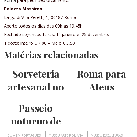
Roma
para pedir seu orçamento.
Palazzo Massimo
Largo di Villa Peretti, 1, 00187 Roma
Aberto todos os dias das 09h às 19.45h.
Fechado segundas-feiras, 1° janeiro e 25 dezembro.
Tickets: Inteiro € 7,00 – Meio € 3,50
Matérias relacionadas
Sorveteria
Roma para
artesanal no
Ateus
bairro de
Passeio
Prati
noturno de
limousine
GUIA EM PORTUGUÊS
MUSEU ARTE ROMANA
MUSEU ESCULTURAS