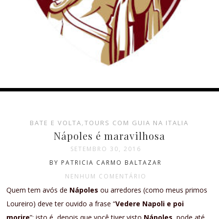
BATE E VOLTA
,
TOURS COM GUIA NA ITALIA
Nápoles é maravilhosa
SETEMBRO 30, 2016
BY PATRICIA CARMO BALTAZAR
NENHUM COMENTÁRIO
Quem tem avós de
Nápoles
ou arredores (como meus primos
Loureiro) deve ter ouvido a frase “
Vedere Napoli e poi
morire
”: isto é, depois que você tiver visto
Nápoles
, pode até