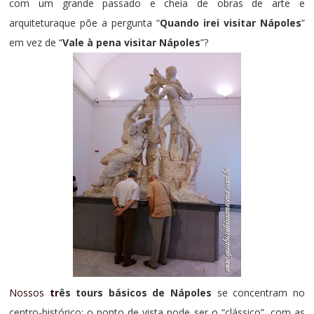
com um grande passado e cheia de obras de arte e
arquitetura
que põe a pergunta “
Quando irei visitar Nápoles
”
em vez de “
Vale à pena visitar Nápoles
”
?
Nossos
tr
ês tours básicos de Nápoles
se concentram no
centro-histórico; o ponto de vista pode ser o “clássico”, com as