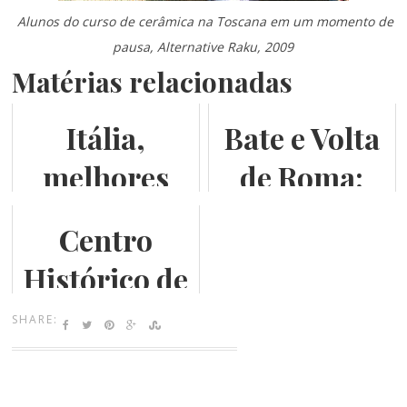
Alunos do curso de cerâmica na Toscana em um momento de
pausa, Alternative Raku, 2009
Matérias relacionadas
Itália,
Bate e Volta
melhores
de Roma:
momentos
Florença
Centro
2012
Histórico de
Florença
SHARE: