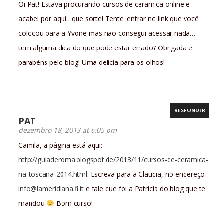
Oi Pat! Estava procurando cursos de ceramica online e
acabei por aqui…que sorte! Tentei entrar no link que você
colocou para a Yvone mas não consegui acessar nada…
tem alguma dica do que pode estar errado? Obrigada e
parabéns pelo blog! Uma delícia para os olhos!
RESPONDER
PAT
dezembro 18, 2013 at 6:05 pm
Camila, a página está aqui:
http://guiaderoma.blogspot.de/2013/11/cursos-de-ceramica-
na-toscana-2014.html
. Escreva para a Claudia, no endereço
info@lameridiana.fi.it
e fale que foi a Patricia do blog que te
mandou
Bom curso!