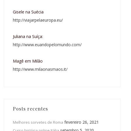
Gisele na Suécia
http://viajarpelaeuropa.eu/
Juliana na Suíça:
http://www.euandopelomundo.com/
Magê em Milão
http://www.milaonasmaos.it/
Posts recentes
fevereiro 26, 2021
Melhores sorvetes de Roma
setembro 5, 2020
Curso história online Itália