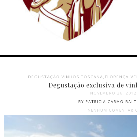
DEGUSTAÇÃO VINHOS TOSCANA
,
FLORENÇA
,
VE
Degustação exclusiva de vin
NOVEMBRO 26, 2012
BY PATRICIA CARMO BAL
NENHUM COMENTÁRI