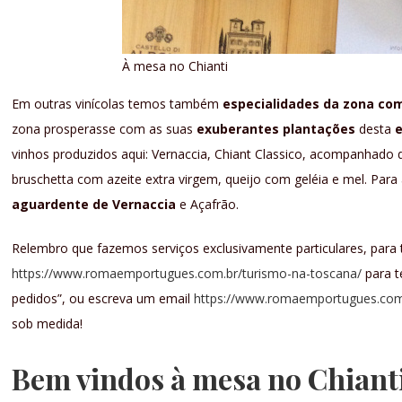
À mesa no Chianti
Em outras vinícolas temos também
especialidades da zona co
zona prosperasse com as suas
exuberantes plantações
desta
e
vinhos produzidos aqui: Vernaccia, Chiant Classico, acompanhado 
bruschetta com azeite extra virgem, queijo com geléia e mel. Pa
aguardente de Vernaccia
e Açafrão.
Relembro que fazemos serviços exclusivamente particulares, para t
https://www.romaemportugues.com.br/turismo-na-toscana/
para t
pedidos”, ou escreva um email
https://www.romaemportugues.com
sob medida!
Bem vindos à mesa no Chiant