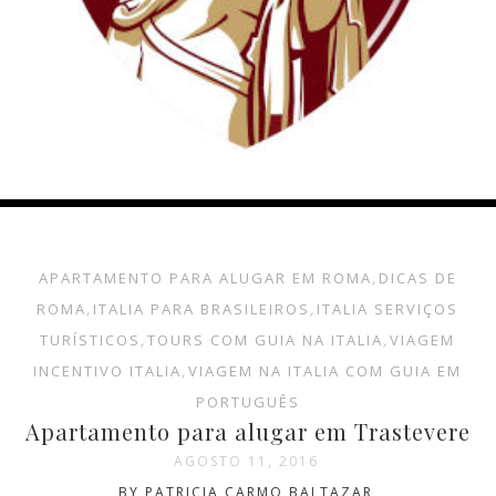
APARTAMENTO PARA ALUGAR EM ROMA
,
DICAS DE
ROMA
,
ITALIA PARA BRASILEIROS
,
ITALIA SERVIÇOS
TURÍSTICOS
,
TOURS COM GUIA NA ITALIA
,
VIAGEM
INCENTIVO ITALIA
,
VIAGEM NA ITALIA COM GUIA EM
PORTUGUÊS
Apartamento para alugar em Trastevere
AGOSTO 11, 2016
BY PATRICIA CARMO BALTAZAR