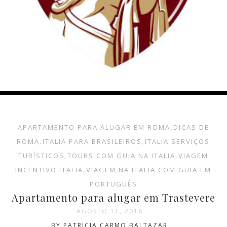
APARTAMENTO PARA ALUGAR EM ROMA
,
DICAS DE
ROMA
,
ITALIA PARA BRASILEIROS
,
ITALIA SERVIÇOS
TURÍSTICOS
,
TOURS COM GUIA NA ITALIA
,
VIAGEM
INCENTIVO ITALIA
,
VIAGEM NA ITALIA COM GUIA EM
PORTUGUÊS
Apartamento para alugar em Trastevere
AGOSTO 11, 2016
BY PATRICIA CARMO BALTAZAR