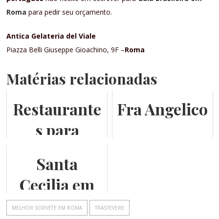
Roma
para pedir seu orçamento.
Antica Gelateria del Viale
Piazza Belli Giuseppe Gioachino, 9F –
Roma
Matérias relacionadas
Restaurante
Fra Angelico
s para
celíacos em
Santa
Roma
Cecilia em
Trastevere
MELHOR SORVETE EM ROMA
TRASTEVERE