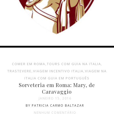
COMER EM ROMA
,
TOURS COM GUIA NA ITALIA
,
TRASTEVERE
,
VIAGEM INCENTIVO ITALIA
,
VIAGEM NA
ITALIA COM GUIA EM PORTUGUÊS
Sorveteria em Roma: Mary, de
Caravaggio
JANEIRO 15, 2016
BY PATRICIA CARMO BALTAZAR
NENHUM COMENTÁRIO