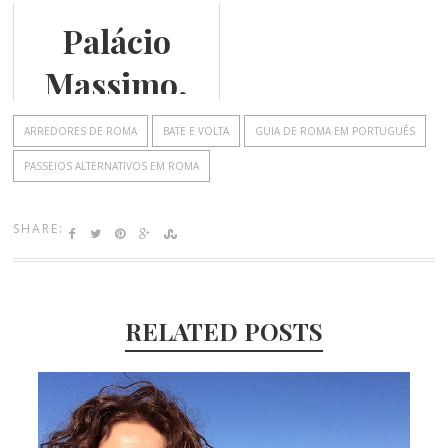
pérola do
2015 em
Palácio
Barroco!
Roma
Massimo,
Museu de
ARREDORES DE ROMA
BATE E VOLTA
GUIA DE ROMA EM PORTUGUÊS
Roma
PASSEIOS ALTERNATIVOS EM ROMA
SHARE:
RELATED POSTS