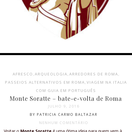
AFRESCO
,
ARQUEOLOGIA
,
ARREDORES DE ROMA
,
PASSEIOS ALTERNATIVOS EM ROMA
,
VIAGEM NA ITALIA
COM GUIA EM PORTUGUÊS
Monte Soratte – bate-e-volta de Roma
JULHO 9, 2016
BY PATRICIA CARMO BALTAZAR
NENHUM COMENTÁRIO
Visitar o
Monte Soratte
é uma ótima ideia para quem vem à