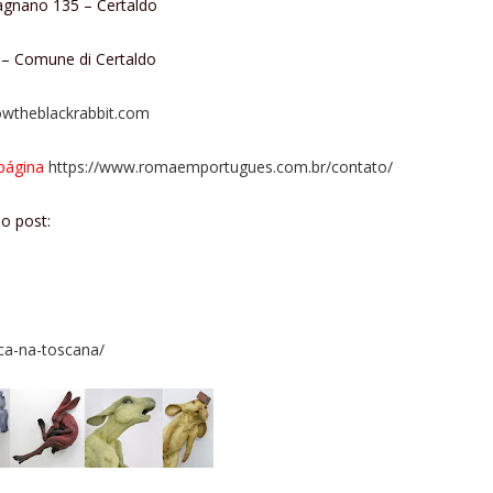
Bagnano 135 – Certaldo
 – Comune di Certaldo
owtheblackrabbit.com
 página
https://www.romaemportugues.com.br/contato/
o post:
ca-na-toscana/