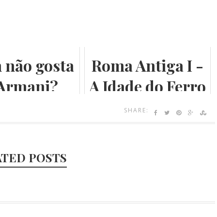
 não gosta
Roma Antiga I -
 Armani?
A Idade do Ferro
SHARE:
ATED POSTS