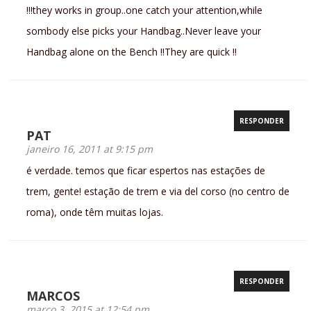
!!!they works in group..one catch your attention,while
sombody else picks your Handbag..Never leave your
Handbag alone on the Bench !!They are quick !!
RESPONDER
PAT
janeiro 16, 2011 at 9:15 pm
é verdade. temos que ficar espertos nas estações de
trem, gente! estação de trem e via del corso (no centro de
roma), onde têm muitas lojas.
RESPONDER
MARCOS
março 3, 2015 at 12:54 pm