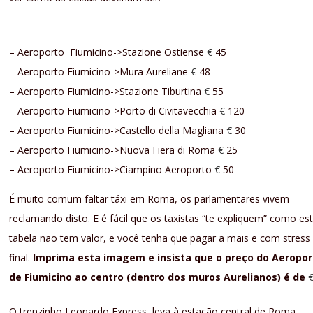
Post atualizado em 26.08.2014
– Aeroporto Fiumicino->Stazione Ostiense
€
45
– Aeroporto Fiumicino->Mura Aureliane
€
48
– Aeroporto Fiumicino->Stazione Tiburtina
€
55
– Aeroporto Fiumicino->Porto di Civitavecchia
€
120
– Aeroporto Fiumicino->Castello della Magliana
€
30
– Aeroporto Fiumicino->Nuova Fiera di Roma
€
25
– Aeroporto Fiumicino->Ciampino Aeroporto
€
50
É muito comum faltar táxi em Roma, os parlamentares vivem
reclamando disto. E é fácil que os taxistas “te expliquem” como es
tabela não tem valor, e você tenha que pagar a mais e com stress
final.
Imprima esta imagem e insista que o preço do Aeropor
de Fiumicino ao centro (dentro dos muros Aurelianos) é de
O trenzinho Leonardo Express, leva à estação central de Roma