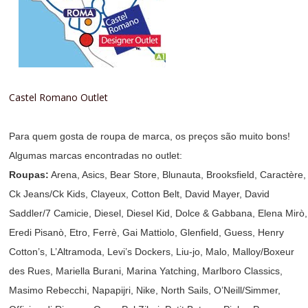
Castel Romano Outlet
Para quem gosta de roupa de marca, os preços são muito bons!
Algumas marcas encontradas no outlet:
Roupas:
Arena, Asics, Bear Store, Blunauta, Brooksfield, Caractère,
Ck Jeans/Ck Kids, Clayeux, Cotton Belt, David Mayer, David
Saddler/7 Camicie, Diesel, Diesel Kid, Dolce & Gabbana, Elena Mirò,
Eredi Pisanò, Etro, Ferrè, Gai Mattiolo, Glenfield, Guess, Henry
Cotton’s, L’Altramoda, Levi’s Dockers, Liu-jo, Malo, Malloy/Boxeur
des Rues, Mariella Burani, Marina Yatching, Marlboro Classics,
Masimo Rebecchi, Napapijri, Nike, North Sails, O’Neill/Simmer,