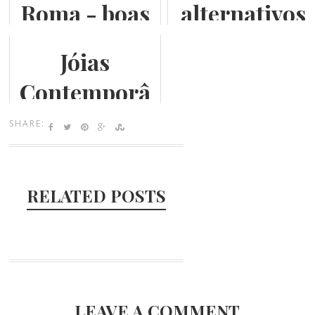
Roma - boas
alternativos
marcas,
em Roma
Jóias
diferentes
Contemporâ
estilos,
neas
SHARE:
vários preços
RELATED POSTS
LEAVE A COMMENT