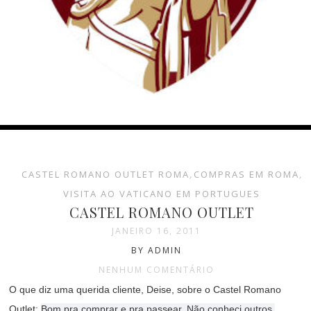
CASTEL ROMANO OUTLET ROMA
,
COMPRAS EM ROMA
,
VISITA AO VATICANO EM PORTUGUES
CASTEL ROMANO OUTLET
JANEIRO 16, 2011
BY ADMIN
NENHUM COMENTÁRIO
O que diz uma querida cliente, Deise, sobre o Castel Romano
Outlet:
Bom pra comprar e pra passear. Não conheci outros.