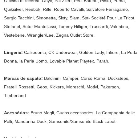
Officina di Ricerca, Onyx, Pal Zileri, Petit Bateau, Pinko, Puma,
Quiksilver, Reebok, Rifle, Roberto Cavalli, Salvatore Ferragamo,
Sergio Tacchini, Simonetta, Sixty, Slam, Spt- Société Pour Le Tricot,
Stefanel, Sutor Mantellassi, Tommy Hilfiger, Trussardi, Valentino,
Vestebene, Wrangler/Lee, Zegna Outlet Store.
Lingerie:
Calzedonia, CK Underwear, Golden Lady, Infiore, La Perla
Donna, la Perla Uomo, Lovable Planet Playtex, Parah.
Marcas de sapato:
Baldinini, Camper, Corso Roma, Docksteps,
Fratelli Rossetti, Geox, Kickers, Moreschi, Motivi, Pakerson,
Timberland.
Acessórios:
Bruno Magli, Guess accessories, La Compagnia delle
Pelli, Mandarina Duck, Samsonite/Samsonite Black Label.