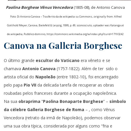
Paolina Borghese Vênus Vencedora
(1805-08), de Antonio Canova
Foto: Di Antonio Canova – Trasferito da de.wikipedia su Commons.; originally from: Alfred
Gotthold Meyer, Canova, Bielefeld & Leipzig, 1898, p. 49; sconosciuto, uploader was Katanga at
de.wikipedia, Pubblico dominio, https://commons.wikimedia.org/w/index.php?curid=17193242
Canova na Galleria Borghese
O último grande
escultor do Vaticano
era vêneto e se
chamava
Antonio Canova
(1757-1822). Além de ter sido o
artista oficial do
Napoleão
(entre 1802-10), foi encarregado
pelo papa
Pio VII
da delicada tarefa de recuperar as obras
roubadas pelos franceses durante a ocupação napoleônica.
Na sua
obraprima
“
Paolina Bonaparte Borghese
” –
símbolo
da célebre Galleria Borghese
de Roma
– , como Vênus
Vencedora (retrato da irmã de Napoleão), podemos observar
uma sua obra típica, considerada por alguns como “fria e