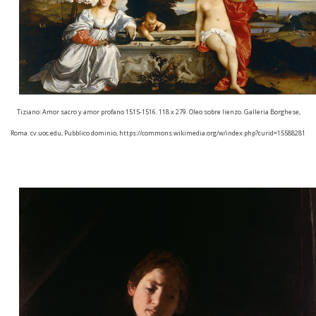
Tiziano: Amor sacro y amor profano 1515-1516. 118 x 279. Oleo sobre lienzo. Galleria Borghese,
Roma. cv.uoc.edu, Pubblico dominio,
https://commons.wikimedia.org/w/index.php?curid=15588281