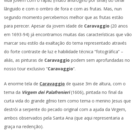
vida jovem com o rapaz (muito andrógino por sinal) do olhar
lânguido e com o ombro de fora e com as frutas. Mas, nun
segundo momento percebemos melhor que as frutas estão
para perecer. Apesar da jovem idade de
Caravaggio
(20 anos
em 1693-94) já encontramos muitas das características que vão
marcar seu estilo da exaltação do tema representado através
do forte contraste de luz e habilidade técnica “fotográfica” –
aliás, as pinturas de
Caravaggio
podem sem aprofundadas no
nosso tour exclusivo “
Caravaggio
“.
A enorme tela de
Caravaggio
de quase 3m de altura, com o
tema da
Virgem dei Palafrenieri
(1606), pintada no final da
curta vida do grande gênio tem como tema o menino Jesus que
destrói a serpente do pecado original com a ajuda da Virgem,
ambos observados pela Santa Ana (que aqui representaria a
graça na redenção).