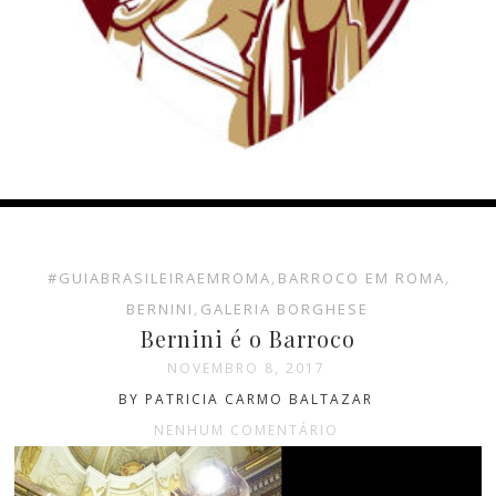
#GUIABRASILEIRAEMROMA
,
BARROCO EM ROMA
,
BERNINI
,
GALERIA BORGHESE
Bernini é o Barroco
NOVEMBRO 8, 2017
BY PATRICIA CARMO BALTAZAR
NENHUM COMENTÁRIO