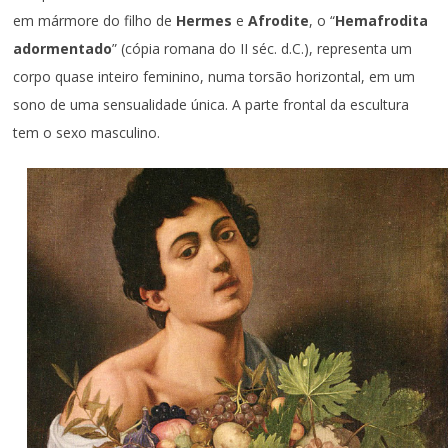
em mármore do filho de
Hermes
e
Afrodite
, o “
Hemafrodita
adormentado
” (cópia romana do II séc. d.C.), representa um
corpo quase inteiro feminino, numa torsão horizontal, em um
sono de uma sensualidade única. A parte frontal da escultura
tem o sexo masculino.