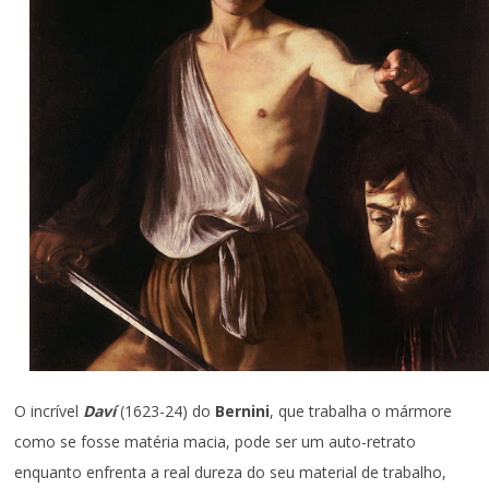
O incrível
Daví
(1623-24) do
Bernini
, que trabalha o mármore
como se fosse matéria macia, pode ser um auto-retrato
enquanto enfrenta a real dureza do seu material de trabalho,