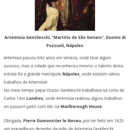
Artemisia Gentileschi, “
Martírio de São Genaro”
,
Duomo di
Pozzuoli, Nápoles
Artemisia passou três anos em Veneza, onde teve algum
sucesso, mas a cidade que reconheceu mesmo o talento desta
estrela foi a grande metrópole
Nápoles
, onde existem vários
trabalhos de Artemisia!
No meio-tempo papai Orazio Gentileschi trabalhava na corte de
Carlos I em
Londres
, onde Artemisia realizou alguns trabalhos
en passant
junto com ele, na
Marlborough House
.
Obrigada,
Pierre Dumonstier le Neveu
, por ter feito em 1625
um maravilhoso desenho da mão de Artemisia Gentileschi