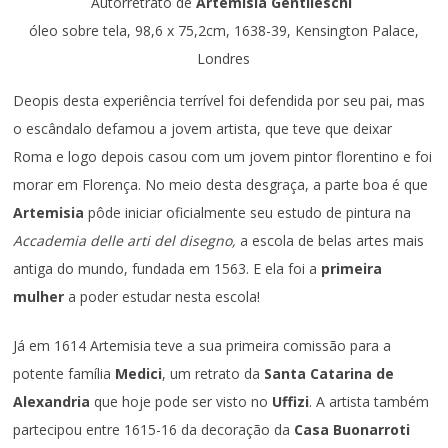
Autorretrato de
Artemisia Gentileschi
óleo sobre tela, 98,6 x 75,2cm, 1638-39, Kensington Palace,
Londres
Deopis desta experiência terrível foi defendida por seu pai, mas
o escândalo defamou a jovem artista, que teve que deixar
Roma e logo depois casou com um jovem pintor florentino e foi
morar em Florença. No meio desta desgraça, a parte boa é que
Artemisia
pôde iniciar oficialmente seu estudo de pintura na
Accademia delle arti del disegno,
a escola de belas artes mais
antiga do mundo, fundada em 1563. E ela foi a
primeira
mulher
a poder estudar nesta escola!
Já em 1614 Artemisia teve a sua primeira comissão para a
potente família
Medici
, um retrato da
Santa Catarina de
Alexandria
que hoje pode ser visto no
Uffizi
. A artista também
partecipou entre 1615-16 da decoração da
Casa Buonarroti