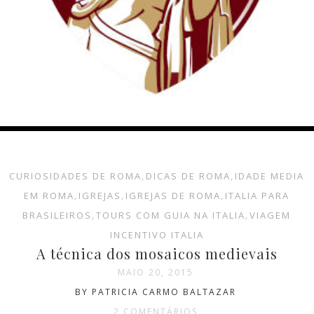
CURIOSIDADES DE ROMA
,
DICAS DE ROMA
,
IDADE MEDIA
EM ROMA
,
IGREJAS
,
IGREJAS DE ROMA
,
ITALIA PARA
BRASILEIROS
,
TOURS COM GUIA NA ITALIA
,
VIAGEM
INCENTIVO ITALIA
A técnica dos mosaicos medievais
MAIO 20, 2015
BY PATRICIA CARMO BALTAZAR
2 COMENTÁRIOS