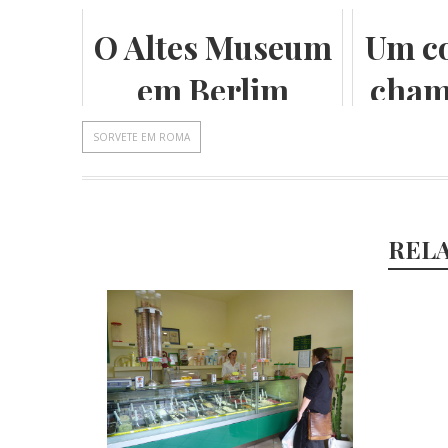
O Altes Museum
Um co
em Berlim
cham
- our
SORVETE EM ROMA
Tr
REL