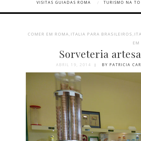
VISITAS GUIADAS ROMA
TURISMO NA T
COMER EM ROMA
,
ITALIA PARA BRASILEIROS
,
IT
EM
Sorveteria artesa
ABRIL 19, 2014
BY PATRICIA CA