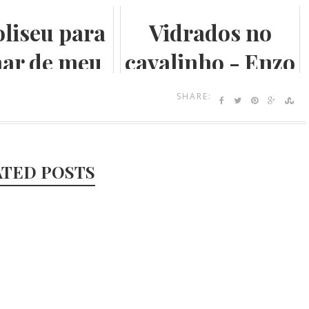
liseu para
Vidrados no
ar de meu
cavalinho - Enzo
ivesaria em
Ferrari, uma
SHARE:
astevere
paixão toda
italiana.
ATED POSTS