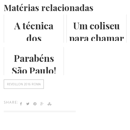
Matérias relacionadas
A técnica
Um coliseu
dos
para chamar
mosaicos
de meu -
Parabéns
medievais
ourivesaria
São Paulo!
em
Trastevere
REVEILLON 2016 ROMA
SHARE: