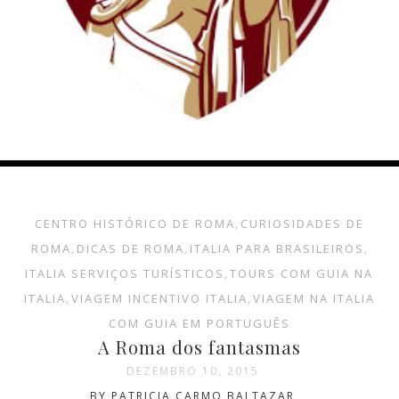
CENTRO HISTÓRICO DE ROMA
,
CURIOSIDADES DE
ROMA
,
DICAS DE ROMA
,
ITALIA PARA BRASILEIROS
,
ITALIA SERVIÇOS TURÍSTICOS
,
TOURS COM GUIA NA
ITALIA
,
VIAGEM INCENTIVO ITALIA
,
VIAGEM NA ITALIA
COM GUIA EM PORTUGUÊS
A Roma dos fantasmas
DEZEMBRO 10, 2015
BY PATRICIA CARMO BALTAZAR