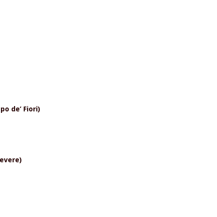
o de’ Fiori)
Tevere)