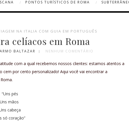
OSCANA
PONTOS TURÍSTICOS DE ROMA
SUBTERRÂNE
VIAGEM NA ITALIA COM GUIA EM PORTUGUÊS
ara celíacos em Roma
CARMO BALTAZAR
NENHUM COMENTÁRIO
a atitude com a qual recebemos nossos clientes: estamos atentos a
o cem por cento personalizado! Aqui você vai encontrar a
m Roma.
“
Uns pés
Uns mãos
Uns cabeça
s só coração”