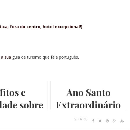
ica, fora do centro, hotel excepcional!)
i a sua
guia de turismo que fala português
.
itos e
Ano Santo
dade sobre
Extraordinário
ecer Roma
SHARE: