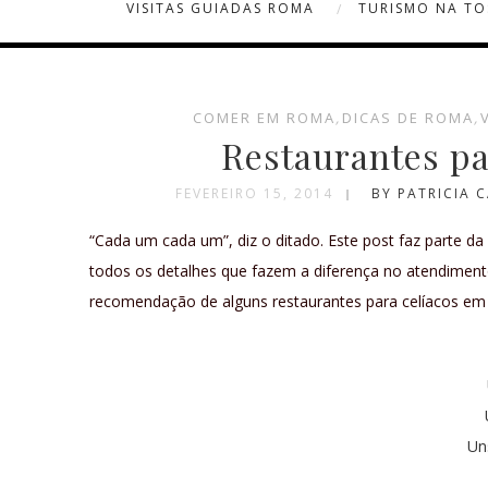
VISITAS GUIADAS ROMA
TURISMO NA T
COMER EM ROMA
,
DICAS DE ROMA
,
Restaurantes p
FEVEREIRO 15, 2014
BY PATRICIA 
“Cada um cada um”, diz o ditado. Este post faz parte d
todos os detalhes que fazem a diferença no atendiment
recomendação de alguns restaurantes para celíacos e
Un