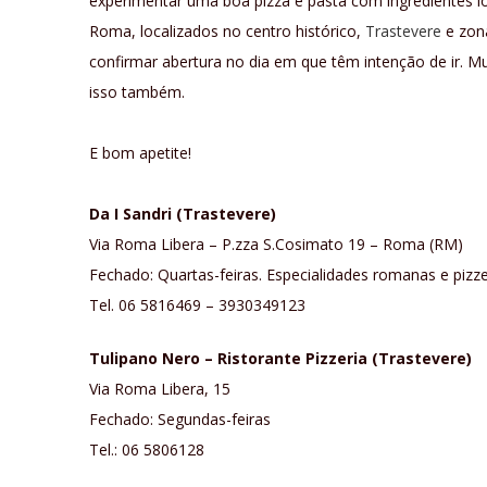
experimentar uma boa pizza e pasta com ingredientes loc
Roma, localizados no centro histórico,
Trastevere
e zon
confirmar abertura no dia em que têm intenção de ir. M
isso também.
E bom apetite!
Da I Sandri (Trastevere)
Via Roma Libera – P.zza S.Cosimato 19 – Roma (RM)
Fechado: Quartas-feiras. Especialidades romanas e pizzer
Tel. 06 5816469 – 3930349123
Tulipano Nero – Ristorante Pizzeria (Trastevere)
Via Roma Libera, 15
Fechado: Segundas-feiras
Tel.: 06 5806128