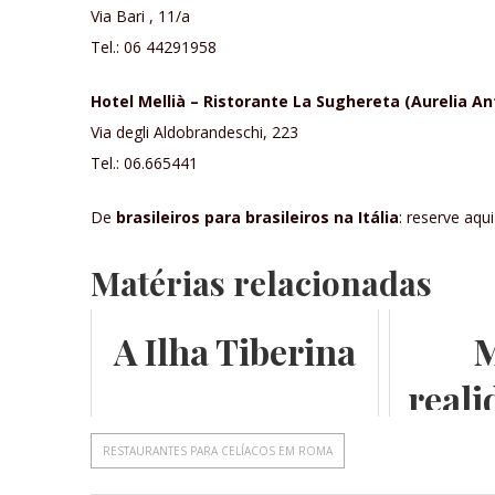
Via Bari , 11/a
Tel.: 06 44291958
Hotel Mellià – Ristorante La Sughereta (Aurelia Ant
Via degli Aldobrandeschi, 223
Tel.: 06.665441
De
brasileiros para brasileiros na Itália
: reserve aqu
Matérias relacionadas
A Ilha Tiberina
M
reali
conh
RESTAURANTES PARA CELÍACOS EM ROMA