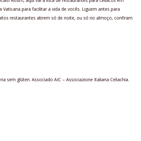
ais! Assim, aqui vai a lista de restaurantes para celíacos em
a Vaticana para facilitar a vida de vocês. Liguem antes para
uitos restaurantes abrem só de noite, ou só no almoço, confiram
ia sem glúten. Associado AIC – Associazione Italiana Celiachia.