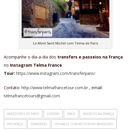
Le Mont Saint Michel com Telma de Paris
Acompanhe o dia-a-dia dos
transfers e passeios na França
no
Instagram Telma France
Tour:
https://www.instagram.com/transferparis/
Contato:
http://www.telmafrancetour.com.br
, email:
telmafrancetours@gmail.com
ARREDORES DE PARIS
GIVERNY
PARIS
PASSEIOS NA FRANÇA
PROVENÇA
TRANSFERS
VERSAILLE COM MOTORISTA BRASILEIRO