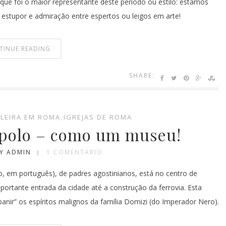
 que foi o maior representante deste período ou estilo: estamos
 estupor e admiração entre espertos ou leigos em arte!
TINUE READING
SHARE:
ILEIRA EM ROMA
,
IGREJAS DE ROMA
opolo – como um museu!
Y ADMIN
1 COMENTÁRIO
o, em português), de padres agostinianos, está no centro de
ortante entrada da cidade até a construção da ferrovia. Esta
banir” os espíritos malignos da família Domizi (do Imperador Nero).