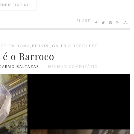
TINUE READING
SHARE:
OCO EM ROMA
,
BERNINI
,
GALERIA BORGHESE
 é o Barroco
 CARMO BALTAZAR
NENHUM COMENTÁRIO