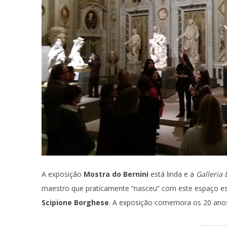
A exposição
Mostra do Bernini
está linda e a
Galleria
maestro que praticamente “nasceu” com este espaço esp
Scipione Borghese
. A exposição comemora os 20 ano