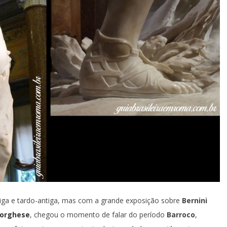
iga e tardo-antiga, mas com a grande exposição sobre
Bernini
Borghese
, chegou o momento de falar do período
Barroco
,