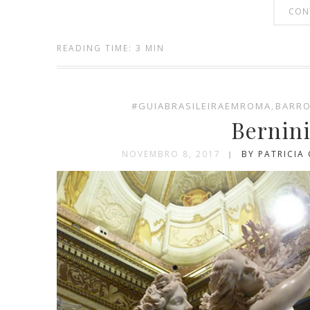
CON
READING TIME: 3 MIN
#GUIABRASILEIRAEMROMA
,
BARR
Bernini
NOVEMBRO 8, 2017
BY PATRICIA