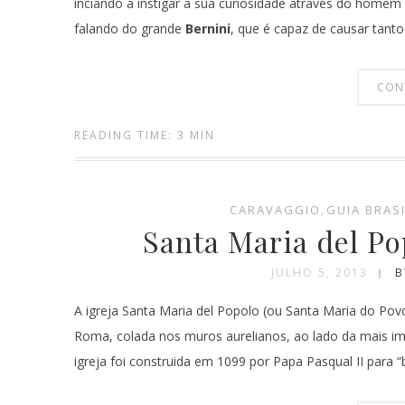
inciando a instigar a sua curiosidade através do homem
falando do grande
Bernini
, que é capaz de causar tanto
CON
READING TIME: 3 MIN
CARAVAGGIO
,
GUIA BRAS
Santa Maria del P
JULHO 5, 2013
B
A igreja Santa Maria del Popolo (ou Santa Maria do Pov
Roma, colada nos muros aurelianos, ao lado da mais imp
igreja foi construida em 1099 por Papa Pasqual II para “