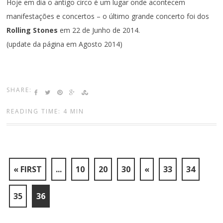
Hoje em dia o antigo circo é um lugar onde acontecem
manifestações e concertos – o último grande concerto foi dos
Rolling Stones
em 22 de Junho de 2014.
(update da página em Agosto 2014)
SHARE:
READING TIME: 4 MIN
« FIRST
...
10
20
30
«
33
34
35
36