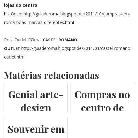
lojas do centro
histórico:
http://guiaderoma.blogspot.de/2011/10/compras-em-
roma-boas-marcas-diferentes.html
Post Outlet ROma:
CASTEL ROMANO
http://guiaderoma.blogspot.de/2011/01/castel-romano-
OUTLET
outlet.html
Matérias relacionadas
Genial arte-
Compras no
design
centro de
italiano de
Roma
Souvenir em
Luisa Bruni