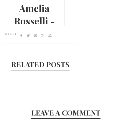
Amelia
Rosselli -
Homenagem
SHARE:
de 8 de
Março 2010
RELATED POSTS
LEAVE A COMMENT