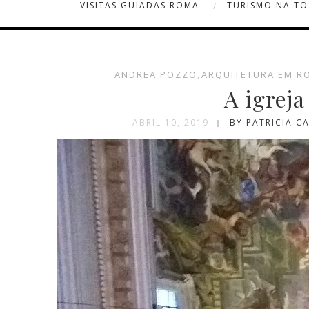
VISITAS GUIADAS ROMA
TURISMO NA T
ANDREA POZZO
,
ARQUITETURA EM R
A igreja
ABRIL 10, 2019
BY PATRICIA C