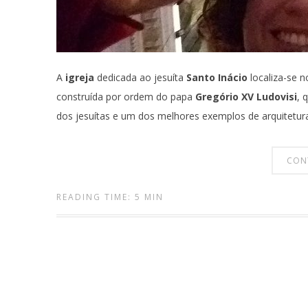
A
igreja
dedicada ao jesuíta
Santo Inácio
localiza-se no
construída por ordem do papa
Gregório XV Ludovisi
, 
dos jesuítas e um dos melhores exemplos de arquitetu
CON
READING TIME: 5 MIN