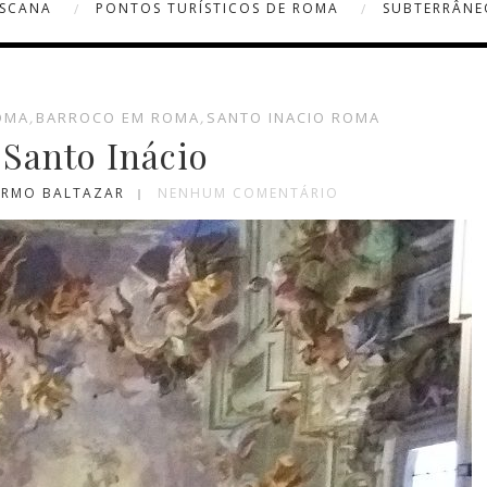
OSCANA
PONTOS TURÍSTICOS DE ROMA
SUBTERRÂNE
OMA
,
BARROCO EM ROMA
,
SANTO INACIO ROMA
 Santo Inácio
ARMO BALTAZAR
NENHUM COMENTÁRIO