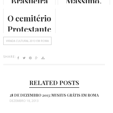
Brasileira
Massimo,
em Roma:
Museu de
O cemitério
Piazza
Roma
Protestante
Navona
VIRADA CULTURAL 2013 EM ROMA
SHARE:
RELATED POSTS
28 DE DEZEMBRO 2013: MUSEUS GRÁTIS EM ROMA
DEZEMBRO 18, 2013