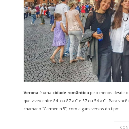
Verona
é uma
cidade romântica
pelo menos desde o 
que viveu entre 84 ou 87 a.C e 57 ou 54 a.C.. Para vo
chamado “Carmen n.5”, com alguns versos do tipo:
CON