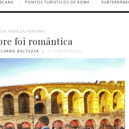
OSCANA
PONTOS TURÍSTICOS DE ROMA
SUBTERRÂNE
GIA
,
VENEZA
,
VERONA
re foi romântica
A CARMO BALTAZAR
2 COMENTÁRIOS