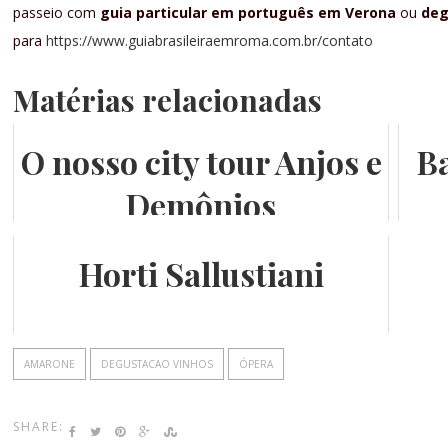
passeio com
guia particular em português em Verona
ou
deg
para
https://www.guiabrasileiraemroma.com.br/contato
Matérias relacionadas
O nosso city tour Anjos e
Ba
Demônios
Horti Sallustiani
AMARONE
DEGUSTACAO VINHOS
ÓPERA
SHARE: