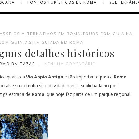
OSCANA
PONTOS TURÍSTICOS DE ROMA
SUBTERRÂNE
ASSEIOS ALTERNATIVOS EM ROMA
,
TOURS COM GUIA NA
 COM GUIA
,
VISITA GUIADA EM ROMA
lguns detalhes históricos
ARMO BALTAZAR
NENHUM COMENTÁRIO
nica quanto a
Via Appia Antiga
e tão importante para a
Roma
no
talvez não tenha sido devidademente sublinhada no
post
tiga estrada de
Roma
, que hoje faz parte de um parque regional