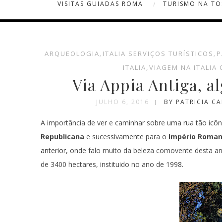
VISITAS GUIADAS ROMA
TURISMO NA T
ARQUEOLOGIA
,
ITALIA SERVIÇOS TURÍSTICOS
,
P
ITALIA
,
VIAGEM NA ITALIA
Via Appia Antiga, a
JULHO 6, 2016
BY PATRICIA C
A importância de ver e caminhar sobre uma rua tão icô
Republicana
e sucessivamente para o
Império Roma
anterior
, onde falo muito da beleza comovente desta an
de 3400 hectares, instituido no ano de 1998.