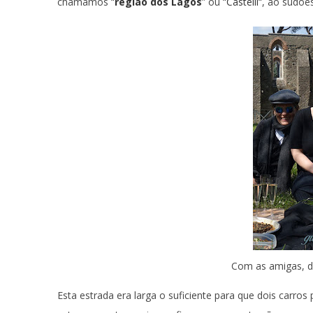
chamamos “
região dos Lagos
” ou “
Castelli
“, ao sudoe
Com as amigas, do
Esta estrada era larga o suficiente para que dois carro