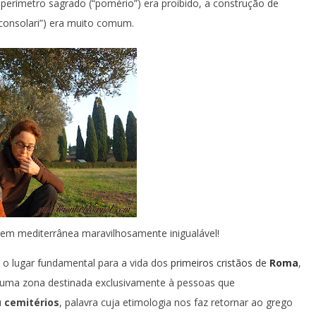
 perímetro sagrado (“pomério”) era proibido, a construção de
 consolari”) era muito comum.
m mediterrânea maravilhosamente inigualável!
i o lugar fundamental para a vida dos
primeiros cristãos de
Roma
,
 numa zona destinada exclusivamente à pessoas que
u
cemitérios
, palavra cuja etimologia nos faz retornar ao grego