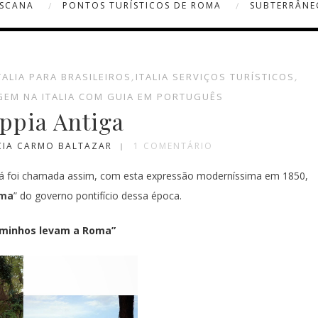
OSCANA
PONTOS TURÍSTICOS DE ROMA
SUBTERRÂNE
TALIA PARA BRASILEIROS
,
ITALIA SERVIÇOS TURÍSTICOS
,
GEM NA ITALIA COM GUIA EM PORTUGUÊS
Appia Antiga
CIA CARMO BALTAZAR
1 COMENTÁRIO
á foi chamada assim, com esta expressão moderníssima em 1850,
ma
” do governo pontifício dessa época.
aminhos levam a Roma”