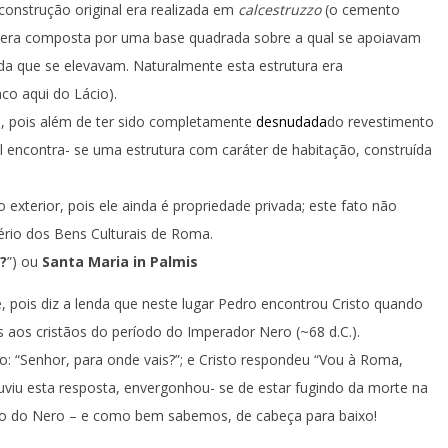
 construção original era realizada em
calcestruzzo
(o cemento
e era composta por uma base quadrada sobre a qual se apoiavam
da que se elevavam. Naturalmente esta estrutura era
co aqui do Lácio).
a, pois além de ter sido completamente
desnudada
do revestimento
 encontra- se uma estrutura com caráter de habitação, construída
xterior, pois ele ainda é propriedade privada; este fato não
tério dos Bens Culturais de Roma.
?
”) ou
Santa Maria in Palmis
, pois diz a lenda que neste lugar Pedro encontrou Cristo quando
s aos cristãos do período do Imperador Nero (~68 d.C.).
o: “Senhor, para onde vais?”; e Cristo respondeu “Vou à Roma,
uviu esta resposta, envergonhou- se de estar fugindo da morte na
Circo do Nero – e como bem sabemos, de cabeça para baixo!