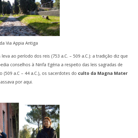
da Via Appia Antiga
eva ao período dos reis (753 a.C. – 509 a.C.): a tradição diz que
pedia conselhos à Ninfa Egéria a respeito das leis sagradas de
o (509 a.C – 44 a.C.), os sacerdotes do
culto da Magna Mater
assava por aqui.