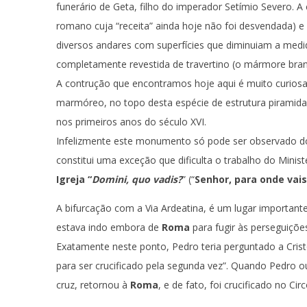
funerário de Geta, filho do imperador Setímio Severo. A
romano cuja “receita” ainda hoje não foi desvendada) 
diversos andares com superfícies que diminuiam a medi
completamente revestida de travertino (o mármore bran
A contrução que encontramos hoje aqui é muito curios
marmóreo, no topo desta espécie de estrutura piramidal
nos primeiros anos do século XVI.
Infelizmente este monumento só pode ser observado do e
constitui uma exceção que dificulta o trabalho do Minis
Igreja “
Domini, quo vadis?
” (“
Senhor, para onde vais
A bifurcação com a Via Ardeatina, é um lugar importante
estava indo embora de
Roma
para fugir às perseguiçõe
Exatamente neste ponto, Pedro teria perguntado a Crist
para ser crucificado pela segunda vez”. Quando Pedro o
cruz, retornou à
Roma
, e de fato, foi crucificado no 