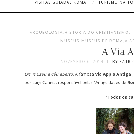
VISITAS GUIADAS ROMA
TURISMO NA T
ARQUEOLOGIA
,
HISTORIA DO CRISTIANISMO
,
I
MUSEUS
,
MUSEUS DE ROMA
,
VIA
A Via 
NOVEMBRO 6, 2014
BY PATRI
Um museu a céu aberto.
A famosa
Via Appia Antiga
j
por Luigi Canina, responsável pelas “Antiguidades de
Ro
“Todos os c