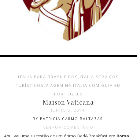
ITALIA PARA BRASILEIROS
,
ITALIA SERVIÇOS
TURÍSTICOS
,
VIAGEM NA ITALIA COM GUIA EM
PORTUGUÊS
Maison Vaticana
JUNHO 5, 2014
BY PATRICIA CARMO BALTAZAR
NENHUM COMENTÁRIO
Aqui vai uma sugestão de um ótimo Bed&Breakfast em
Roma
,