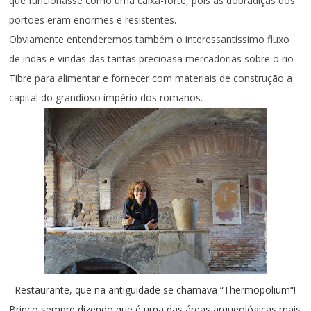
que funcionasse como uma caixa-forte, pois as dobradiças dos
portões eram enormes e resistentes.
Obviamente entenderemos também o interessantíssimo fluxo
de indas e vindas das tantas precioasa mercadorias sobre o rio
Tibre para alimentar e fornecer com materiais de construção a
capital do grandioso império dos romanos.
Restaurante
, que na antiguidade
se chamava “Thermopolium
“
!
Brinco sempre dizendo que é uma das áreas arqueológicas mais