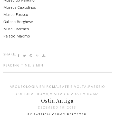
Museu do Palatino
Museus Capitolinos
Museu Etrusco
Galleria Borghese
Museu Barraco
Palácio Máximo
SHARE:
READING TIME: 2 MIN
ARQUEOLOGIA EM ROMA
,
BATE E VOLTA
,
PASSEIO
CULTURAL ROMA
,
VISITA GUIADA EM ROMA
Ostia Antiga
DEZEMBRO 19, 2013
BY PATRICIA CARMO BALTAZAR