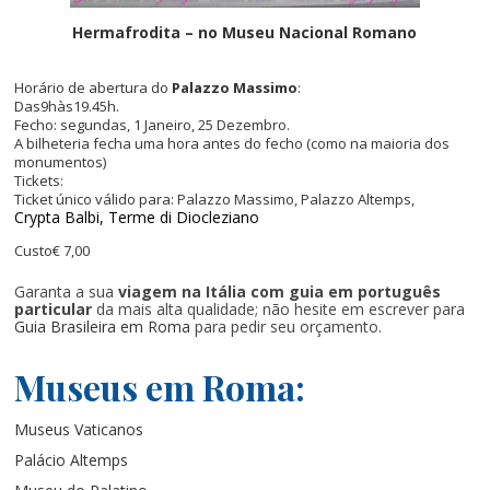
Hermafrodita – no Museu Nacional Romano
Horário de abertura do
Palazzo Massimo
:
Das
9
h
às
19.45h.
Fecho: segundas
, 1
Janeiro
, 25
Dezembro
.
A bilheteria fecha uma hora antes do fecho (como na maioria dos
monumentos)
Tickets:
Ticket único válido para:
Palazzo Massimo, Palazzo Altemps,
Crypta Balbi, Terme di Diocleziano
Custo
€ 7,00
Garanta a sua
viagem na Itália com guia em português
particular
da mais alta qualidade; não hesite em escrever para
Guia Brasileira em Roma
para pedir seu orçamento.
Museus em Roma:
Museus Vaticanos
Palácio Altemps