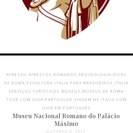
AFRESCO
,
AFRESCOS ROMANOS
,
ARQUEOLOGIA
,
DICAS
DE ROMA
,
ESCULTURA
,
ITALIA PARA BRASILEIROS
,
ITALIA
SERVIÇOS TURÍSTICOS
,
MUSEUS
,
MUSEUS DE ROMA
,
TOUR COM GUIA PARTICULAR
,
VIAGEM NA ITALIA COM
GUIA EM PORTUGUÊS
Museu Nacional Romano do Palácio
Máximo
OUTUBRO 8, 2015