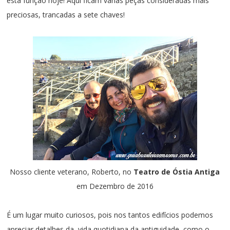
esta função hoje! Aqui ficam várias peças consideradas mais
preciosas, trancadas a sete chaves!
Nosso cliente veterano, Roberto
, no
Teatro de Óstia A
n
tiga
em Dezembro de 2016
É um lugar muito curiosos, pois nos tantos edifícios podemos
apreciar detalhes da vida quotidiana da antiguidade, como o