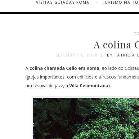
VISITAS GUIADAS ROMA
TURISMO NA T
CO
A colina
SETEMBRO 6, 2018
BY PATRICIA
A
colina chamada Celio em Roma
,
ao lado do Colise
igrejas importantes, com edifícios e afrescos fundament
um festival de jazz, a
Villa Celimontana
).