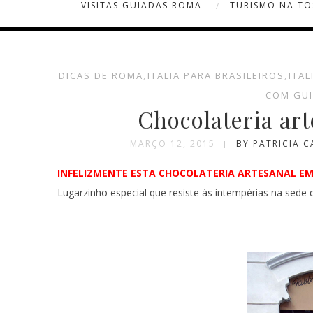
VISITAS GUIADAS ROMA
TURISMO NA T
DICAS DE ROMA
,
ITALIA PARA BRASILEIROS
,
ITAL
COM GUI
Chocolateria ar
MARÇO 12, 2015
BY PATRICIA 
INFELIZMENTE ESTA CHOCOLATERIA ARTESANAL EM
Lugarzinho especial que resiste às intempérias na sede