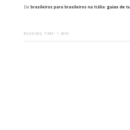
De
brasileiros para brasileiros na Itália
:
guias de t
READING TIME: 1 MIN