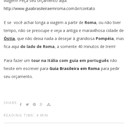
viagem! Peça seu orçamento aqui:
http://www.guiabrasileiraemroma.com.br/contato
E se você achar longa a viagem a partir de
Roma
, ou não tiver
tempo, não se preocupe e veja a antiga e maravilhosa cidade de
Óstia
, que não deixa nada a desejar à grandiosa
Pompéia
, mas
fica aqui
do lado de Roma
, a somente 40 minutos de trem!
Para fazer um
tour na Itália com guia em português
não
hesite em escrever para
Guia Brasileira em Roma
para pedir
seu orçamento.
SHARE:
READING TIME: 4 MIN