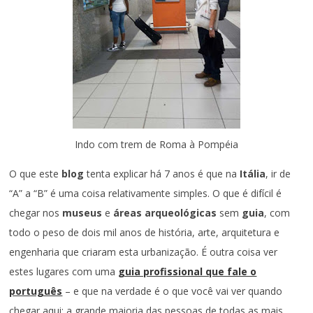
Indo com trem de Roma à Pompéia
O que este
blog
tenta explicar há 7 anos é que na
Itália
, ir de
“A” a “B” é uma coisa relativamente simples. O que é difícil é
chegar nos
museus
e
áreas arqueológicas
sem
guia
, com
todo o peso de dois mil anos de história, arte, arquitetura e
engenharia que criaram esta urbanização. É outra coisa ver
estes lugares com uma
guia profissional que fale o
português
– e que na verdade é o que você vai ver quando
chegar aqui: a grande maioria das pessoas de todas as mais