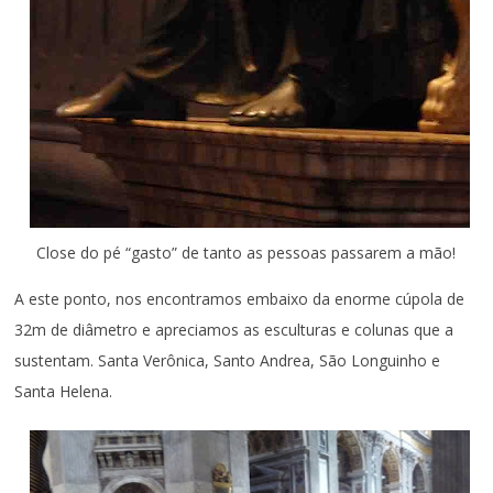
Close do pé “gasto” de tanto as pessoas passarem a mão!
A este ponto, nos encontramos embaixo da enorme cúpola de
32m de diâmetro e apreciamos as esculturas e colunas que a
sustentam. Santa Verônica, Santo Andrea, São Longuinho e
Santa Helena.