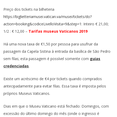
Preço dos tickets na bilheteria
https://biglietteriamusei.vatican.va/musei/tickets/do?
action=booking&codiceLivelloVisita=9&step=1
: Inteiro € 21,00;
1/2 : € 12,00 –
Tarifas museus Vaticanos 2019
Há uma nova taxa de €1,50 por pessoa para usufruir da
passagem da Capela Sistina à entrada da basílica de São Pedro
sem filas; esta passagem é possível somente com
guias
credenciadas
.
Existe um acréscimo de €4 por tickets quando comprados
antecipadamente para evitar filas. Essa taxa é imposta pelos
próprios Museus Vaticanos.
Dias em que o Museu Vaticano está fechado: Domingos, com
excessão do último domingo do mês (onde o ingresso é