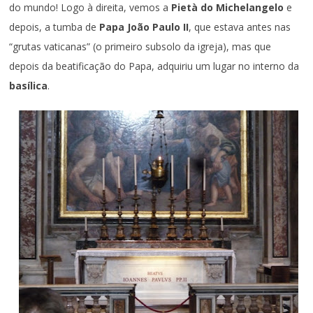
do mundo! Logo à direita, vemos a
Pietà do Michelangelo
e
depois, a tumba de
Papa João Paulo II
, que estava antes nas
“grutas vaticanas” (o primeiro subsolo da igreja), mas que
depois da beatificação do Papa, adquiriu um lugar no interno da
basílica
.