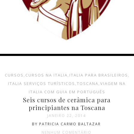
CURSOS
,
CURSOS NA ITALIA
,
ITALIA PARA BRASILEIROS
,
ITALIA SERVIÇOS TURÍSTICOS
,
TOSCANA
,
VIAGEM NA
ITALIA COM GUIA EM PORTUGUÊS
Seis cursos de cerâmica para
principiantes na Toscana
JANEIRO 22, 2014
BY PATRICIA CARMO BALTAZAR
NENHUM COMENTÁRIO