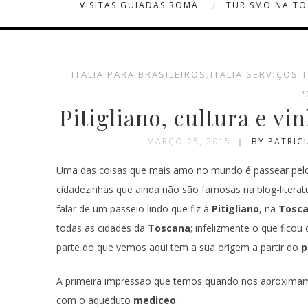
VISITAS GUIADAS ROMA
TURISMO NA T
ITALIA PARA BRASILEIROS
,
ITALIA SERVIÇOS 
P
Pitigliano, cultura e 
MARÇO 25, 2015
BY PATRIC
Uma das coisas que mais amo no mundo é passear pe
cidadezinhas que ainda não são famosas na blog-literat
falar de um passeio lindo que fiz à
Pitigliano
, na
Tosc
todas as cidades da
Toscana
; infelizmente o que fico
parte do que vemos aqui tem a sua origem a partir do
p
A primeira impressão que temos quando nos aproxima
com o aqueduto
mediceo
.