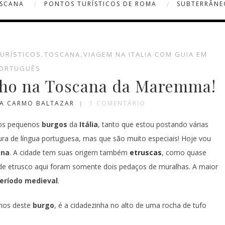
OSCANA
PONTOS TURÍSTICOS DE ROMA
SUBTERRÂNE
TURÍSTICOS
,
TOSCANA
,
VIAGEM NA ITALIA COM GUIA EM
ORTUGUÊS
vinho na Toscana da Maremma!
IA CARMO BALTAZAR
1 COMENTÁRIO
los pequenos
burgos
da
Itália
, tanto que estou postando várias
ura de língua portuguesa, mas que são muito especiais! Hoje vou
ana
. A cidade tem suas origem também
etruscas
, como quase
u de etrusco aqui foram somente dois pedaços de muralhas. A maior
eríodo medieval
.
mos deste
burgo
, é a cidadezinha no alto de uma rocha de tufo