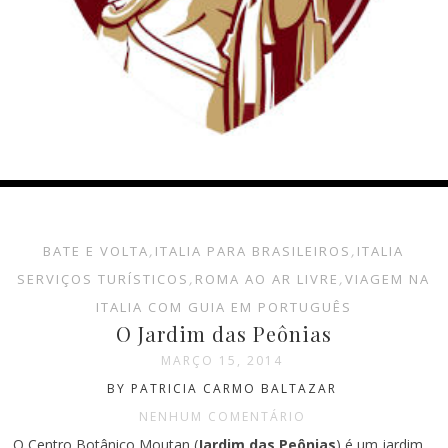
BATE E VOLTA
,
ITALIA PARA BRASILEIROS
,
ITALIA
SERVIÇOS TURÍSTICOS
,
ROMA AO AR LIVRE
,
VIAGEM NA
ITALIA COM GUIA EM PORTUGUÊS
O Jardim das Peônias
MARÇO 15, 2014
BY PATRICIA CARMO BALTAZAR
NENHUM COMENTÁRIO
O Centro Botânico Moutan (
Jardim das Peônias
) é um jardim