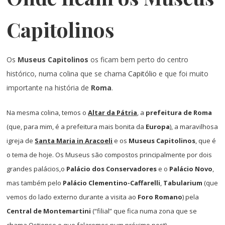
Capitolinos
Os
Museus Capitolinos
os ficam bem perto do centro
histórico, numa colina que se chama
Capitólio
e que foi muito
importante na história de
Roma
.
Na mesma colina, temos o
Altar da Pátria
, a
prefeitura de Roma
(que, para mim, é a prefeitura mais bonita da
Europa
), a maravilhosa
igreja de
Santa Maria in Aracoeli
e os
Museus Capitolinos
, que é
o tema de hoje. Os Museus são compostos principalmente por dois
grandes palácios,o
Palácio dos Conservadores
e o
Palácio Novo
,
mas também pelo
Palácio Clementino-Caffarelli
,
Tabularium
(que
vemos do lado externo durante a visita ao
Foro Romano
) pela
Central de Montemartini
(“filial” que fica numa zona que se
chama Ostiense e que falaremos num próximo post).