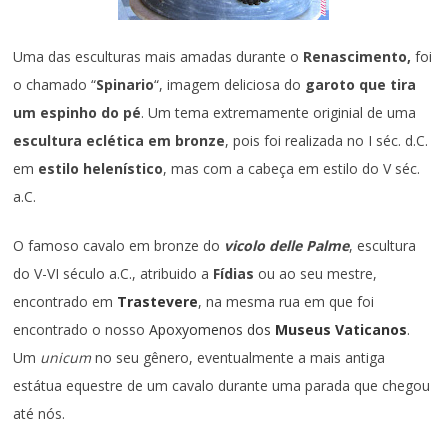
Uma das esculturas mais amadas durante o
Renascimento,
foi
o chamado “
Spinario
“, imagem deliciosa do
garoto que tira
um espinho do pé
. Um tema extremamente originial de uma
escultura eclética em bronze
, pois foi realizada no I séc. d.C.
em
estilo helenístico
, mas com a cabeça em estilo do V séc.
a.C.
O famoso cavalo em bronze do
vicolo delle Palme
, escultura
do V-VI século a.C., atribuido a
Fídias
ou ao seu mestre,
encontrado em
Trastevere
, na mesma rua em que foi
encontrado o nosso
Apoxyomenos dos
Museus Vaticanos
.
Um
unicum
no seu gênero, eventualmente a mais antiga
estátua equestre de um cavalo durante uma parada que chegou
até nós.