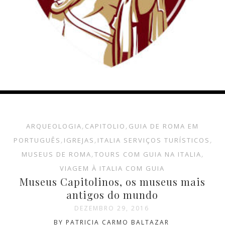
ARQUEOLOGIA
,
CAPITOLIO
,
GUIA DE ROMA EM
PORTUGUÊS
,
IGREJAS
,
ITALIA SERVIÇOS TURÍSTICOS
,
MUSEUS DE ROMA
,
TOURS COM GUIA NA ITALIA
,
VIAGEM À ITALIA COM GUIA
Museus Capitolinos, os museus mais
antigos do mundo
DEZEMBRO 29, 2016
BY PATRICIA CARMO BALTAZAR