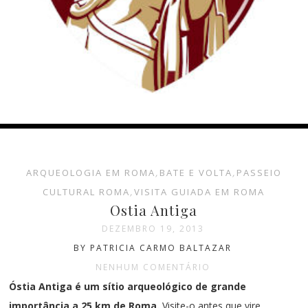
ARQUEOLOGIA EM ROMA
,
BATE E VOLTA
,
PASSEIO
CULTURAL ROMA
,
VISITA GUIADA EM ROMA
Ostia Antiga
DEZEMBRO 19, 2013
BY PATRICIA CARMO BALTAZAR
NENHUM COMENTÁRIO
Óstia Antiga é um sítio arqueológico de grande
importância a 25 km de Roma.
Visite-o antes que vire