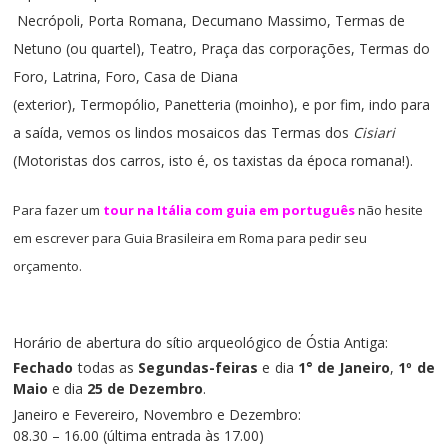
Necrópoli,
Porta Romana,
Decumano Massimo,
Termas de
Netuno (ou quartel),
Teatro,
Praça das corporações,
Termas do
Foro,
Latrina,
Foro,
Casa de Diana
(exterior),
Termopólio,
Panetteria (moinho),
e por fim, indo para
a saída, vemos os lindos mosaicos das Termas dos
Cisiari
(Motoristas dos carros, isto é, os taxistas da época romana!).
Para fazer um
tour na Itália com guia em português
não hesite
em escrever para
Guia Brasileira em Roma
para pedir seu
orçamento.
Horário de abertura do sítio arqueológico de Óstia Antiga:
Fechado
todas as
Segundas-feiras
e dia
1° de Janeiro
,
1º de
Maio
e dia
25 de Dezembro
.
Janeiro
e Fevereiro, Novembro e Dezembro:
08.30 – 16.00 (última entrada às 17.00)