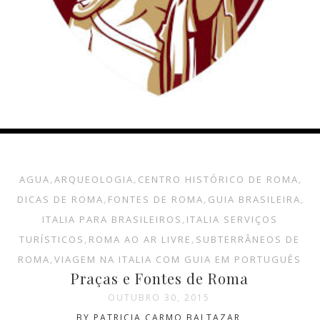
AGUA
,
ARQUEOLOGIA
,
CENTRO HISTÓRICO DE ROMA
,
DICAS DE ROMA
,
FONTES DE ROMA
,
GUIA BRASILEIRA
,
ITALIA PARA BRASILEIROS
,
ITALIA SERVIÇOS
TURÍSTICOS
,
ROMA AO AR LIVRE
,
SUBTERRÂNEOS DE
ROMA
,
VIAGEM NA ITALIA COM GUIA EM PORTUGUÊS
Praças e Fontes de Roma
OUTUBRO 30, 2015
BY PATRICIA CARMO BALTAZAR