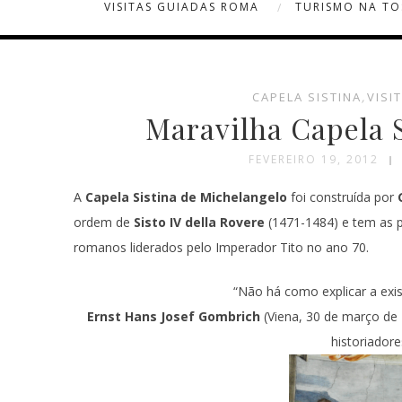
VISITAS GUIADAS ROMA
TURISMO NA T
CAPELA SISTINA
,
VISI
Maravilha Capela 
FEVEREIRO 19, 2012
A
Capela Sistina de Michelangelo
foi construída por
ordem de
Sisto IV della Rovere
(1471-1484) e tem as 
romanos liderados pelo Imperador Tito no ano 70.
“Não há como explicar a exist
Ernst Hans Josef Gombrich
(Viena, 30 de março de
historiadore