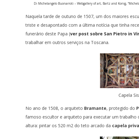
Di Michelangelo Buonarroti – Webgallery of art, Bartz and Konig, “Miche
Naquela tarde de outuno de 1507, um dos maiores escu
triste e desapontado com a última notícia que tinha re
funerário deste Papa (
ver post sobre San Pietro in Vi
trabalhar em outros serviços na Toscana.
Capela Si
No ano de 1508, o arquiteto
Bramante
, protegido do
P
famoso escultor e arquiteto para executar um trabalho d
altura: pintar os 520 m2 do teto arcado da
capela priv