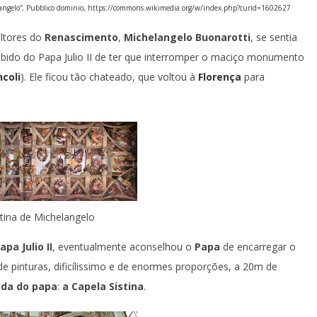
langelo”, Pubblico dominio,
https://commons.wikimedia.org/w/index.php?curid=1602627
ltores do
Renascimento
,
Michelangelo Buonarotti
, se sentia
cebido do Papa Julio II de ter que interromper o maciço monumento
ncoli
). Ele ficou tão chateado, que voltou à
Florença
para
stina de Michelangelo
apa Julio II
, eventualmente aconselhou o
Papa
de encarregar o
e pinturas, dificílissimo e de enormes proporções, a 20m de
ada do papa
:
a Capela Sistina
.