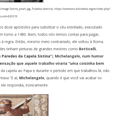
i/Image:Sistine_jonah.jpg, Pubblico dominio,
https://commons.wikimedia.org/w/index.php?
curid=820319
os doze apóstolos para substituir o céu estrelado, executado
m torno a 1480. Bem, todos nós temos contas para pagar,
a à regra. Então, mesmo meio contrariado, ele voltou à Roma.
edes tinham pinturas de grandes mestres como
Botticelli
,
s Paredes da Capela Sistina”
);
Michelangelo, num humor
ensação que aquele trabalho viraria “uma coisinha bem
s da capela ao Papa e durante o período em que trabalhou lá, não
tava “E aí,
Michelangelo
, quando é que você vai acabar os
 ele respondia, ironicamente.