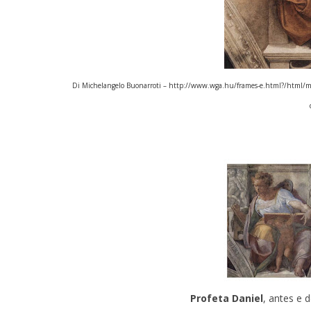
Di Michelangelo Buonarroti –
http://www.wga.hu/frames-e.html?/html/m/
Profeta Daniel
, antes e 