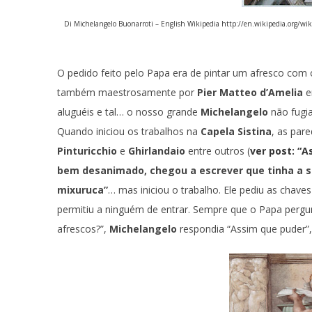
Di Michelangelo Buonarroti – English Wikipedia http://en.wikipedia.org/wik
O pedido feito pelo Papa era de pintar um afresco com 
também maestrosamente por
Pier Matteo d’Amelia
e
aluguéis e tal… o nosso grande
Michelangelo
não fugi
Quando iniciou os trabalhos na
Capela Sistina
, as par
Pinturicchio
e
Ghirlandaio
entre outros (
ver post: “A
bem desanimado, chegou a escrever que tinha a s
mixuruca”
… mas iniciou o trabalho. Ele pediu as chave
permitiu a ninguém de entrar. Sempre que o Papa pergun
afrescos?”,
Michelangelo
respondia “Assim que puder”,