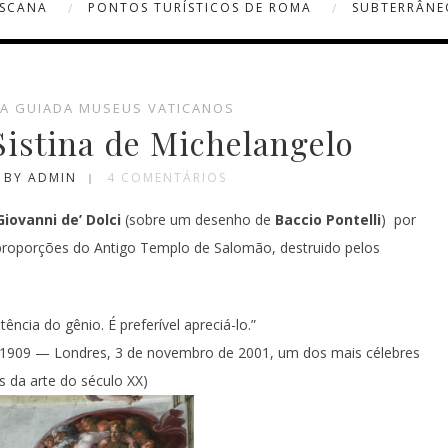
OSCANA
PONTOS TURÍSTICOS DE ROMA
SUBTERRÂNE
TA GUIADA MUSEUS VATICANOS
Sistina de Michelangelo
BY ADMIN
4 COMENTÁRIOS
Giovanni de’ Dolci
(sobre um desenho de
Baccio Pontelli
) por
proporções do Antigo Templo de Salomão, destruido pelos
ência do gênio. É preferível apreciá-lo.”
 1909 — Londres, 3 de novembro de 2001, um dos mais célebres
s da arte do século XX)