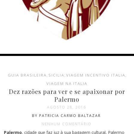
GUIA BRASILEIRA
,
SICILIA
,
VIAGEM INCENTIVO ITALIA
,
VIAGEM NA ITALIA
Dez razões para ver e se apaixonar por
Palermo
AGOSTO 28, 2016
BY PATRICIA CARMO BALTAZAR
NENHUM COMENTÁRIO
Palermo
, cidade que faz juz à sua bagagem cultural, Palermo