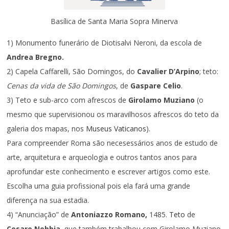
Basílica de Santa Maria Sopra Minerva
1) Monumento funerário de Diotisalvi Neroni, da escola de
Andrea Bregno.
2) Capela Caffarelli, São Domingos, do
Cavalier D’Arpino
; teto:
Cenas da vida de São Domingos
, de
Gaspare Celio
.
3) Teto e sub-arco com afrescos de
Girolamo Muziano
(o
mesmo que supervisionou os maravilhosos afrescos do teto da
galeria dos mapas, nos
Museus Vaticanos
).
Para compreender Roma são necesessários anos de estudo de
arte, arquitetura e arqueologia e outros tantos anos para
aprofundar este conhecimento e escrever artigos como este.
Escolha uma guia profissional pois ela fará uma grande
diferença na sua estadia.
4) “Anunciação” de
Antoniazzo Romano,
1485.
Teto
de
Cesare Nebbia
, que também trabalhou com Girolamo Muziano