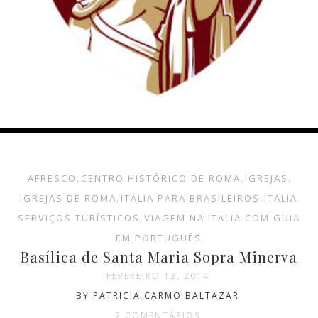
AFRESCO
,
CENTRO HISTÓRICO DE ROMA
,
IGREJAS
,
IGREJAS DE ROMA
,
ITALIA PARA BRASILEIROS
,
ITALIA
SERVIÇOS TURÍSTICOS
,
VIAGEM NA ITALIA COM GUIA
EM PORTUGUÊS
Basílica de Santa Maria Sopra Minerva
FEVEREIRO 12, 2014
BY PATRICIA CARMO BALTAZAR
2 COMENTÁRIOS