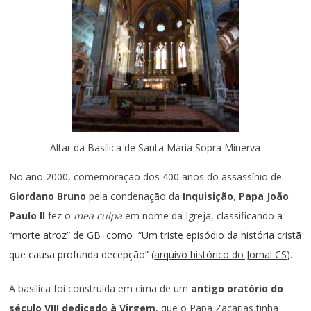
Altar da Basílica de Santa Maria Sopra Minerva
No ano 2000, comemoração dos 400 anos do assassínio de
Giordano Bruno
pela condenação da
Inquisição
,
Papa João
Paulo II
fez o
mea culpa
em nome da Igreja, classificando
a
“morte atroz” de GB
como
“Um triste episódio da história cristã
que causa profunda decepção” (
arquivo histórico do Jorn
al CS
)
.
A basílica foi construída em cima de um
antigo oratório do
século VIII dedicado à Virgem
, que o Papa Zacarias tinha